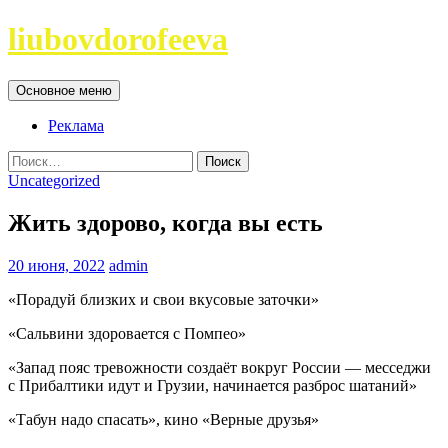
Перейти
liubovdorofeeva
к
содержимому
Поиск
Основное меню
Реклама
Найти:
Uncategorized
Жить здорово, когда вы есть
20 июня, 2022
admin
«Порадуй близких и свои вкусовые заточки»
«Сальвини здоровается с Помпео»
«Запад пояс тревожности создаёт вокруг России — месседжи
с Прибалтики идут и Грузии, начинается разброс шатаний»
«Табун надо спасать», кино «Верные друзья»