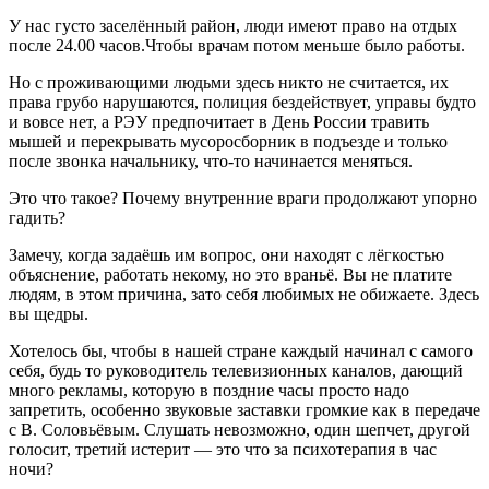
У нас густо заселённый район, люди имеют право на отдых
после 24.00 часов.Чтобы врачам потом меньше было работы.
Но с проживающими людьми здесь никто не считается, их
права грубо нарушаются, полиция бездействует, управы будто
и вовсе нет, а РЭУ предпочитает в День России травить
мышей и перекрывать мусоросборник в подъезде и только
после звонка начальнику, что-то начинается меняться.
Это что такое? Почему внутренние враги продолжают упорно
гадить?
Замечу, когда задаёшь им вопрос, они находят с лёгкостью
объяснение, работать некому, но это враньё. Вы не платите
людям, в этом причина, зато себя любимых не обижаете. Здесь
вы щедры.
Хотелось бы, чтобы в нашей стране каждый начинал с самого
себя, будь то руководитель телевизионных каналов, дающий
много рекламы, которую в поздние часы просто надо
запретить, особенно звуковые заставки громкие как в передаче
с В. Соловьёвым. Слушать невозможно, один шепчет, другой
голосит, третий истерит — это что за психотерапия в час
ночи?