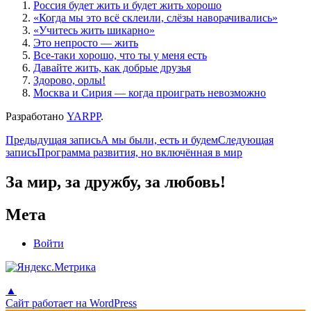
Россия будет жить и будет жить хорошо
«Когда мы это всё склеили, слёзы наворачивались»
«Учитесь жить шикарно»
Это непросто — жить
Все-таки хорошо, что ты у меня есть
Давайте жить, как добрые друзья
Здорово, орлы!
Москва и Сирия — когда проиграть невозможно
Разработано
YARPP
.
Навигация
Предыдущая запись
А мы были, есть и будем
Следующая
запись
Программа развития, но включённая в мир
по
записям
За мир, за дружбу, за любовь!
Мета
Войти
▲
Сайт работает на WordPress