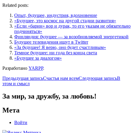
Related posts:
Опыт, будущее, индустрия, вдохновение
«Будущее, это космос на другой стадии развития»
«Если «барин» вор и дурак, то его указам не обязательно
подчиняться»
Финляндия: будущее — за возобновляемой энергетикой
Будущее телевидения ищут в Twitter
«За будущее! Я верю, оно будет счастливым»
Темное будущее: ни года без конца света
«Будущее за диалогом»
Разработано
YARPP
.
Навигация
Предыдущая запись
Счастья нам всем
Следующая запись
В
этом и смысл
по
записям
За мир, за дружбу, за любовь!
Мета
Войти