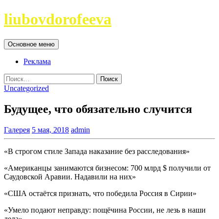
Перейти
liubovdorofeeva
к
содержимому
Поиск
Основное меню
Реклама
Найти:
Uncategorized
Будущее, что обязательно случится
Галерея
5 мая, 2018
admin
«В строгом стиле Запада наказание без расследования»
«Американцы занимаются бизнесом: 700 млрд $ получили от
Саудовской Аравии. Надавили на них»
«США остаётся признать, что победила Россия в Сирии»
«Умело подают неправду: пощёчина России, не лезь в наши
дела»