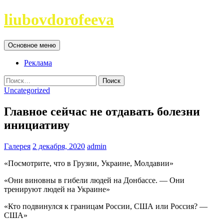
Перейти
liubovdorofeeva
к
содержимому
Поиск
Основное меню
Реклама
Найти:
Uncategorized
Главное сейчас не отдавать болезни
инициативу
Галерея
2 декабря, 2020
admin
«Посмотрите, что в Грузии, Украине, Молдавии»
«Они виновны в гибели людей на Донбассе. — Они
тренируют людей на Украине»
«Кто подвинулся к границам России, США или Россия? —
США»