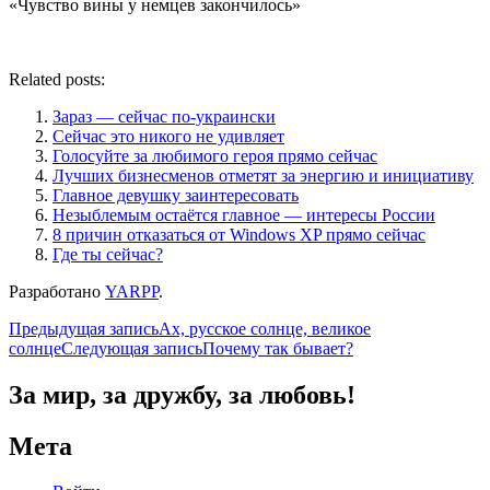
«Чувство вины у немцев закончилось»
Related posts:
Зараз — сейчас по-украински
Сейчас это никого не удивляет
Голосуйте за любимого героя прямо сейчас
Лучших бизнесменов отметят за энергию и инициативу
Главное девушку заинтересовать
Незыблемым остаётся главное — интересы России
8 причин отказаться от Windows XP прямо сейчас
Где ты сейчас?
Разработано
YARPP
.
Навигация
Предыдущая запись
Ах, русское солнце, великое
солнце
Следующая запись
Почему так бывает?
по
записям
За мир, за дружбу, за любовь!
Мета