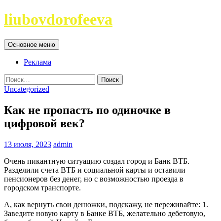
Перейти
liubovdorofeeva
к
содержимому
Поиск
Основное меню
Реклама
Найти:
Uncategorized
Как не пропасть по одиночке в
цифровой век?
13 июля, 2023
admin
Очень пикантную ситуацию создал город и Банк ВТБ.
Разделили счета ВТБ и социальной карты и оставили
пенсионеров без денег, но с возможностью проезда в
городском транспорте.
А, как вернуть свои денюжки, подскажу, не переживайте: 1.
Заведите новую карту в Банке ВТБ, желательно дебетовую,