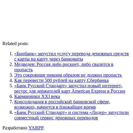
Related posts:
«Бинбанк» запустил услугу перевода денежных средств
с карты на карту через банкоматы
Медведев: Россия либо рискнет, либо свалится в
пропасть
Это сокровище никоим образом не должно пропасть
Как перевести 500 рублей на карту Сбербанка
«Банк Русский Стандарт» запустил новый интернет-
ресурс для держателей карт American Express в России
Карманники XXI века
Консолидация в российской банковской сфере,
возможно, начнется в ближайшее время
«Банк Русский Стандарт» и система «Лидер» запустили
совместный сервис денежных переводов
Разработано
YARPP
.