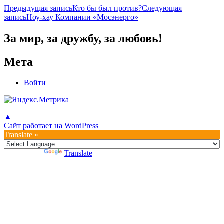
Навигация
Предыдущая запись
Кто бы был против?
Следующая
запись
Ноу-хау Компании «Мосэнерго»
по
записям
За мир, за дружбу, за любовь!
Мета
Войти
▲
Сайт работает на WordPress
Translate »
Powered by
Translate