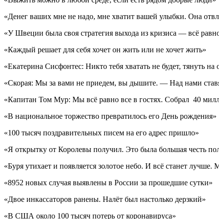
«Денег ваших мне не надо, мне хватит вашей улыбки. Она отвле
«У Швеции была своя стратегия выхода из кризиса — всё равно 
«Каждый решает для себя хочет он жить или не хочет жить»
«Екатерина Сисфонтес: Никто тебя хватать не будет, тянуть н
«Скорая: Мы за вами не приедем, вы дышите. — Над нами став
«Капитан Том Мур: Мы всё равно все в гостях. Собрал 40 милл
«В национальное торжество превратилось его День рождения»
«100 тысяч поздравительных писем на его адрес пришло»
«Я открытку от Королевы получил. Это была большая честь по
«Буря утихает и появляется золотое небо. И всё станет лучше.
«8952 новых случая выявлены в России за прошедшие сутки»
«Двое инкассаторов ранены. Налёт был настолько дерзкий»
«В США около 100 тысяч потерь от коронавируса»