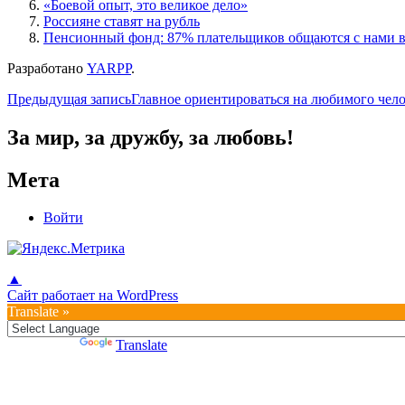
«Боевой опыт, это великое дело»
Россияне ставят на рубль
Пенсионный фонд: 87% плательщиков общаются с нами в
Разработано
YARPP
.
Навигация
Предыдущая запись
Главное ориентироваться на любимого чел
по
За мир, за дружбу, за любовь!
записям
Мета
Войти
▲
Сайт работает на WordPress
Translate »
Powered by
Translate