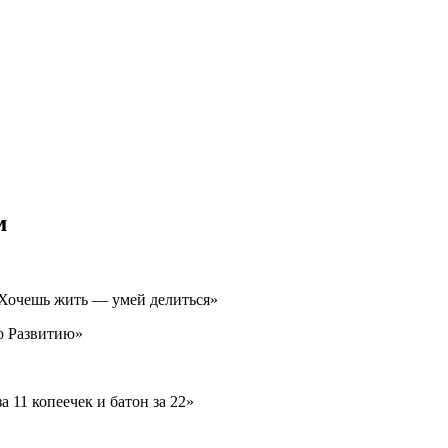
м
«Хочешь жить — умей делиться»
о Развитию»
а 11 копеечек и батон за 22»