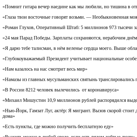
«Помнит гитара вечер наедине как мы любили, но тишина в от
«Глаза твои восточные говорят возьми. — Необыкновенная моя
«Роман Глухов, Оперативный Штаб: 5 миллионов 973 тысячи 
«24 мая Парад Победы. Зарплаты сохраняются, нерабочим днём
«Я дарю тебе талисман, в нём веленье сердца моего. Выше обла
«Глубокоуважаемый Президент учитывает национальные особе
«Нам казалось на нас смотрит весь мир»
«Намазы из главных мусульманских святынь транслировались 
«В России 8212 человек вылечились от коронавируса»
«Михаил Мишустин 10,9 миллионов рублей распорядился выде
«Нью-Йорк, Гамзат Луг, актёр: Я мигрант. Вызов скорой стоит 
дома»
«Есть пункты, где можно получить бесплатную еду»
«Выжить можно в любой среде, если есть рядом добрые люди»