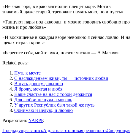
«Не зная горя, в краю магнолий плещет море. Мотив
знакомый, даже старый, тревожит память мою, но и пусть»
«Танцуют пары под аккорды, и можно говорить свободно про
жизнь и про любовь»
«И восхищенье в каждом взоре невольно я сейчас ловлю. И на
щеках играла кровь»
«Берегите себя, мойте руки, носите маски» — А.Малахов
Related posts:
Путь к мечте
С наслажденьем живи, ты — источник любви
В путь дорогу дальнюю
Я брожу, мечтая и любя
Наше счастье на нас с тобой держится
Для любви не нужна мораль
У других Республик был такой же путь
Обнимаю и целую, и люблю
Разработано
YARPP
.
Навигация
Предыдущая запись
А для нас это новая реальность
Следующая