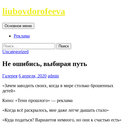
Перейти
liubovdorofeeva
к
содержимому
Поиск
Основное меню
Реклама
Найти:
Uncategorized
Не ошибись, выбирая путь
Галерея
6 апреля, 2020
admin
«Зачем заводить своих, когда в мире столько брошенных
детей»
Кино: «Тени прошлого» — реклама
«Когда всё раскрылось, мне даже легче дышать стало»
«Куда податься? Вариантов немного, но они к счастью есть»