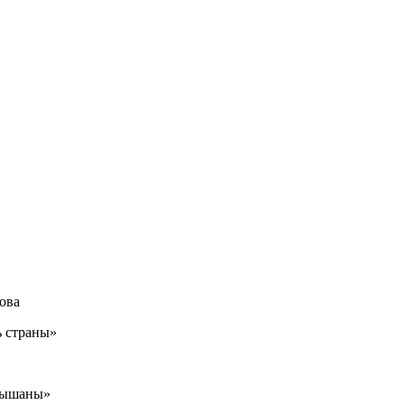
ова
ь страны»
слышаны»