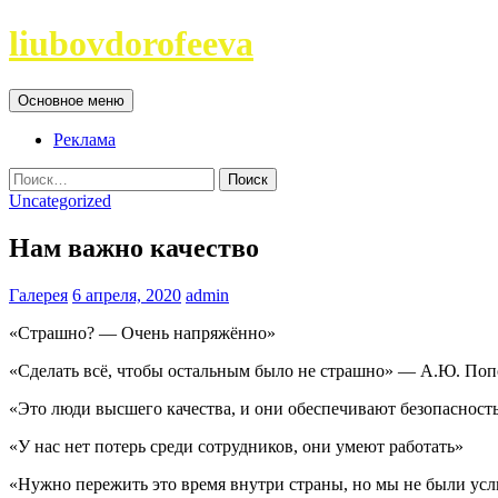
Перейти
liubovdorofeeva
к
содержимому
Поиск
Основное меню
Реклама
Найти:
Uncategorized
Нам важно качество
Галерея
6 апреля, 2020
admin
«Страшно? — Очень напряжённо»
«Сделать всё, чтобы остальным было не страшно» — А.Ю. Поп
«Это люди высшего качества, и они обеспечивают безопасност
«У нас нет потерь среди сотрудников, они умеют работать»
«Нужно пережить это время внутри страны, но мы не были у