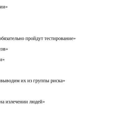
ции»
обязательно пройдут тестирование»
сов»
ли»
 выводим их из группы риска»
 на излечении людей»