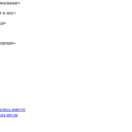
ональные»
т и нос»
ца»
 хорошо»
ались вместе
йца несла