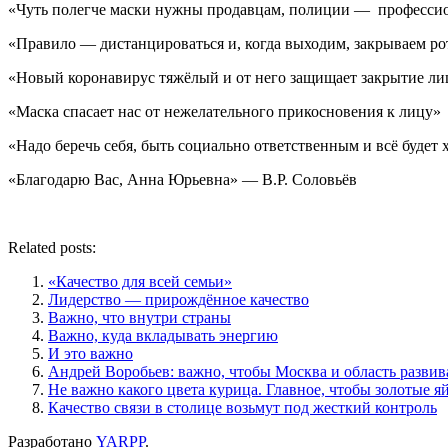
«Чуть полегче маски нужны продавцам, полиции — професси
«Правило — дистанцироваться и, когда выходим, закрываем ро
«Новый коронавирус тяжёлый и от него защищает закрытие ли
«Маска спасает нас от нежелательного прикосновения к лицу»
«Надо беречь себя, быть социально ответственным и всё будет
«Благодарю Вас, Анна Юрьевна» — В.Р. Соловьёв
Related posts:
«Качество для всей семьи»
Лидерство — прирождённое качество
Важно, что внутри страны
Важно, куда вкладывать энергию
И это важно
Андрей Воробьев: важно, чтобы Москва и область развив
Не важно какого цвета курица. Главное, чтобы золотые я
Качество связи в столице возьмут под жесткий контроль
Разработано
YARPP
.