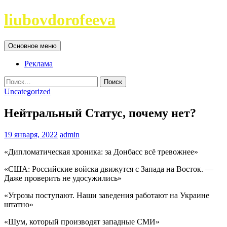
Перейти
liubovdorofeeva
к
содержимому
Поиск
Основное меню
Реклама
Найти:
Uncategorized
Нейтральный Статус, почему нет?
19 января, 2022
admin
«Дипломатическая хроника: за Донбасс всё тревожнее»
«США: Российские войска движутся с Запада на Восток. —
Даже проверить не удосужились»
«Угрозы поступают. Наши заведения работают на Украине
штатно»
«Шум, который производят западные СМИ»