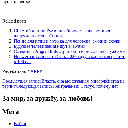
представлять»
Related posts:
США обвинили РФ в пособничестве нагнетания
напряженности в Сирии
Пение для птиц и музыка для человека: эмоции схожи
Будущее телевидения ищут в Twitter
Создатели Angry Birds отрицают связи со спецслужбами
Huawei запустит сети 5G к 2020 году: скорость вырастет
в 100 раз
Разработано
YARPP
.
Навигация
Предыдущая запись
Власть, она моногамная, многожёнства не
терпит
Следующая запись
Нейтральный Статус, почему нет?
по
записям
За мир, за дружбу, за любовь!
Мета
Войти