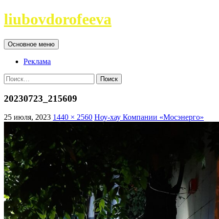
Перейти
liubovdorofeeva
к
содержимому
Поиск
Основное меню
Реклама
Найти:
20230723_215609
25 июля, 2023
1440 × 2560
Ноу-хау Компании «Мосэнерго»