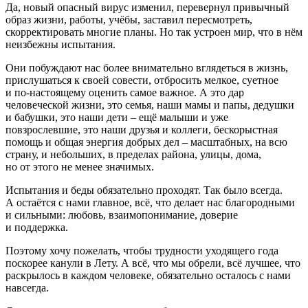
Да, новый опасный вирус изменил, перевернул привычный
образ жизни, работы, учёбы, заставил пересмотреть,
скорректировать многие планы. Но так устроен мир, что в нём
неизбежны испытания.
Они побуждают нас более внимательно вглядеться в жизнь,
прислушаться к своей совести, отбросить мелкое, суетное
и по-настоящему оценить самое важное. А это дар
человеческой жизни, это семья, наши мамы и папы, дедушки
и бабушки, это наши дети – ещё малыши и уже
повзрослевшие, это наши друзья и коллеги, бескорыстная
помощь и общая энергия добрых дел – масштабных, на всю
страну, и небольших, в пределах района, улицы, дома,
но от этого не менее значимых.
Испытания и беды обязательно проходят. Так было всегда.
А остаётся с нами главное, всё, что делает нас благородными
и сильными: любовь, взаимопонимание, доверие
и поддержка.
Поэтому хочу пожелать, чтобы трудности уходящего года
поскорее канули в Лету. А всё, что мы обрели, всё лучшее, что
раскрылось в каждом человеке, обязательно осталось с нами
навсегда.