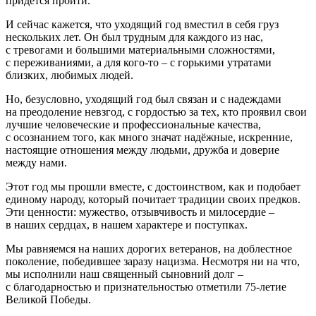
придётся пройти.
И сейчас кажется, что уходящий год вместил в себя груз
нескольких лет. Он был трудным для каждого из нас,
с тревогами и большими материальными сложностями,
с переживаниями, а для кого-то – с горькими утратами
близких, любимых людей.
Но, безусловно, уходящий год был связан и с надеждами
на преодоление невзгод, с гордостью за тех, кто проявил свои
лучшие человеческие и профессиональные качества,
с осознанием того, как много значат надёжные, искренние,
настоящие отношения между людьми, дружба и доверие
между нами.
Этот год мы прошли вместе, с достоинством, как и подобает
единому народу, который почитает традиции своих предков.
Эти ценности: мужество, отзывчивость и милосердие –
в наших сердцах, в нашем характере и поступках.
Мы равняемся на наших дорогих ветеранов, на доблестное
поколение, победившее заразу нацизма. Несмотря ни на что,
мы исполнили наш священный сыновний долг –
с благодарностью и признательностью отметили 75-летие
Великой Победы.