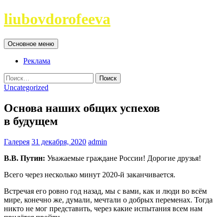
Перейти
liubovdorofeeva
к
содержимому
Поиск
Основное меню
Реклама
Найти:
Uncategorized
Основа наших общих успехов
в будущем
Галерея
31 декабря, 2020
admin
В.В. Путин:
Уважаемые граждане России! Дорогие друзья!
Всего через несколько минут 2020-й заканчивается.
Встречая его ровно год назад, мы с вами, как и люди во всём
мире, конечно же, думали, мечтали о добрых переменах. Тогда
никто не мог представить, через какие испытания всем нам