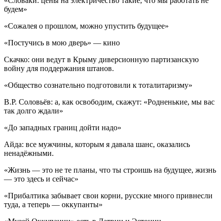
«Словаки: цены на электричество такие, что мы работать не
будем»
«Сожалея о прошлом, можно упустить будущее»
«Постучись в мою дверь» — кино
Скачко: они ведут в Крыму диверсионную партизанскую
войну для поддержания штанов.
«Общество сознательно подготовили к тоталитаризму»
В.Р. Соловьёв: а, как освободим, скажут: «Родненькие, мы вас
так долго ждали»
«До западных границ дойти надо»
Айда: все мужчины, которым я давала шанс, оказались
ненадёжными.
«Жизнь — это не те планы, что ты строишь на будущее, жизнь
— это здесь и сейчас»
«Прибалтика забывает свои корни, русские много привнесли
туда, а теперь — оккупанты»