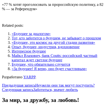
«77 % хотят проголосовать за пророссийскую политику, а 82
% — за Референдум»
Related posts:
«Будущее за диалогом»
Тот, кто заботится о будущем, не забывает о прошлом
«Будущее, это космос на другой стадии развития»
Опыт, будущее, индустрия, вдохновение
Интересное будущее
Майкл Влахович, банк Coutts: российский частный
капитал ждет светлое будущее
Будущее, что обязательно случится
«За будущее! Я верю, оно будет счастливым»
Разработано
YARPP
.
Навигация
Предыдущая запись
Неужели они так могут поступить?
Следующая запись
Заботиться, значит любить
по
записям
За мир, за дружбу, за любовь!