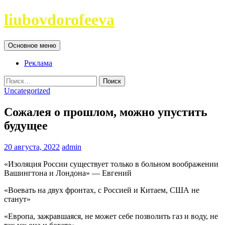
Перейти
liubovdorofeeva
к
содержимому
Поиск
Основное меню
Реклама
Найти:
Uncategorized
Сожалея о прошлом, можно упустить
будущее
20 августа, 2022
admin
«Изоляция России существует только в больном воображении
Вашингтона и Лондона» — Евгений
«Воевать на двух фронтах, с Россией и Китаем, США не
станут»
«Европа, зажравшаяся, не может себе позволить газ и воду, не