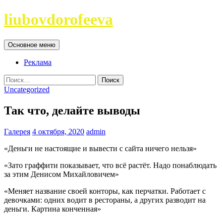
Перейти
liubovdorofeeva
к
содержимому
Поиск
Основное меню
Реклама
Найти:
Uncategorized
Так что, делайте выводы
Галерея
4 октября, 2020
admin
«Деньги не настоящие и вывести с сайта ничего нельзя»
«Зато граффити показывает, что всё растёт. Надо понаблюдать
за этим Денисом Михайловичем»
«Меняет название своей конторы, как перчатки. Работает с
девочками: одних водит в рестораны, а других разводит на
деньги. Картина конченная»