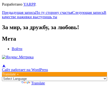
Разработано
YARPP
.
Навигация
Предыдущая запись
По ту сторону счастья
Следующая запись
В
качестве наживки выступишь ты
по
записям
За мир, за дружбу, за любовь!
Мета
Войти
▲
Сайт работает на WordPress
Translate »
Powered by
Translate