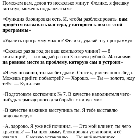
Поможем вам, делов то несколько минут. Феликс, я флешку
воткнул, можешь подключаться»
«Функция блокировки есть. И, чтобы разблокировать,
вам
придётся вызывать мастера, у которого ключ от этой
программы
»
«Удалить программу можно? Феликс, удаляй эту программу»
«Сколько раз за год он ваш компьютер чинил? — 8
квитанций, — и каждый раз по 3 тысячи рублей.
24 тысячи
на ровном месте
за проблему, которую сам и устроил
»
«Я ему позвоню, только без драки. Стасик, у меня опять беда.
Можешь прийти побыстрей? — Хорошо. — Ты — золото, жду
тебя. — Купился»
«Подготовьте костюмчик № 7. В качестве наполнителя чего-
нибудь термоядерного для борьбы с вирусами»
«В качестве наживки выступишь ты. Я тебе выставлю
видеокамеру»
«А, здорово. Я уже всё починил. — Это мой клиент, ты чего
крысишь? — Ты программу блокировки установил, я её
удалил. — Я новую установлю. — Ты ещё антивирус