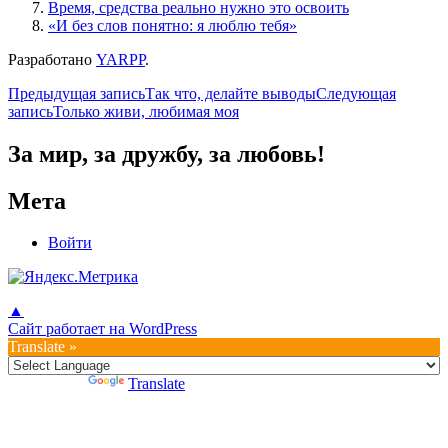
Время, средства реально нужно это освоить
«И без слов понятно: я люблю тебя»
Разработано
YARPP
.
Навигация
Предыдущая запись
Так что, делайте выводы
Следующая
запись
Только живи, любимая моя
по
записям
За мир, за дружбу, за любовь!
Мета
Войти
▲
Сайт работает на WordPress
Translate »
Powered by
Translate