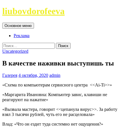
Перейти
liubovdorofeeva
к
содержимому
Поиск
Основное меню
Реклама
Найти:
Uncategorized
В качестве наживки выступишь ты
Галерея
4 октября, 2020
admin
«Схема по компьютерам сервисного центра <<Ai-Ti>>»
«Маргарита Ивановна: Компьютер завис, клавиши не
реагируют на нажатие»
«Вызвала мастера, говорит <<цепанула вирус>>. За работу
взял 3 тысячи рублей, чуть его не расцеловала»
Влад: «Что он ездит туда системно нет ощущения?»