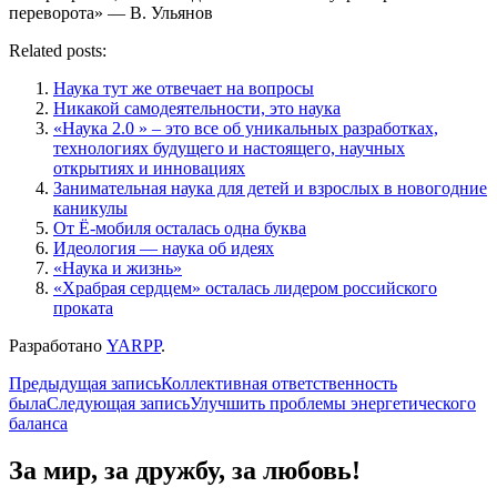
переворота» — В. Ульянов
Related posts:
Наука тут же отвечает на вопросы
Никакой самодеятельности, это наука
«Наука 2.0 » – это все об уникальных разработках,
технологиях будущего и настоящего, научных
открытиях и инновациях
Занимательная наука для детей и взрослых в новогодние
каникулы
От Ё-мобиля осталась одна буква
Идеология — наука об идеях
«Наука и жизнь»
«Храбрая сердцем» осталась лидером российского
проката
Разработано
YARPP
.
Навигация
Предыдущая запись
Коллективная ответственность
была
Следующая запись
Улучшить проблемы энергетического
по
баланса
записям
За мир, за дружбу, за любовь!