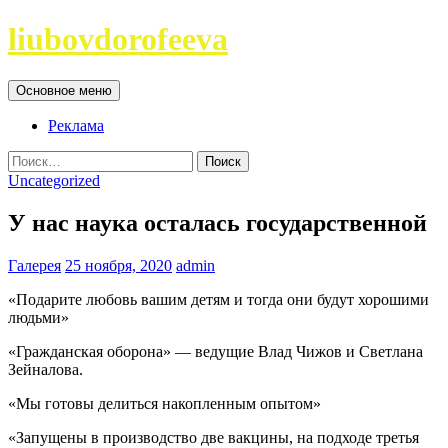
Перейти
liubovdorofeeva
к
содержимому
Поиск
Основное меню
Реклама
Найти:
Uncategorized
У нас наука осталась государственной
Галерея
25 ноября, 2020
admin
«Подарите любовь вашим детям и тогда они будут хорошими
людьми»
«Гражданская оборона» — ведущие Влад Чижов и Светлана
Зейналова.
«Мы готовы делиться накопленным опытом»
«Запущены в производство две вакцины, на подходе третья