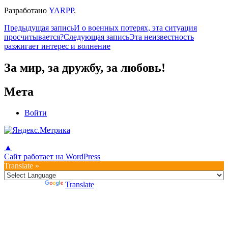
Разработано
YARPP
.
Навигация
Предыдущая запись
И о военных потерях, эта ситуация
просчитывается?
Следующая запись
Эта неизвестность
по
разжигает интерес и волнение
записям
За мир, за дружбу, за любовь!
Мета
Войти
▲
Сайт работает на WordPress
Translate »
Powered by
Translate