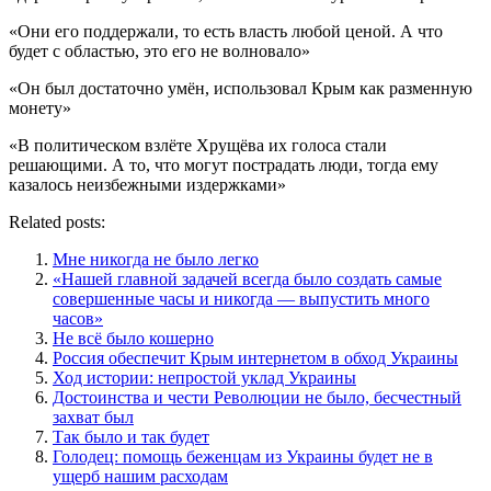
«Они его поддержали, то есть власть любой ценой. А что
будет с областью, это его не волновало»
«Он был достаточно умён, использовал Крым как разменную
монету»
«В политическом взлёте Хрущёва их голоса стали
решающими. А то, что могут пострадать люди, тогда ему
казалось неизбежными издержками»
Related posts:
Мне никогда не было легко
«Нашей главной задачей всегда было создать самые
совершенные часы и никогда — выпустить много
часов»
Не всё было кошерно
Россия обеспечит Крым интернетом в обход Украины
Ход истории: непростой уклад Украины
Достоинства и чести Революции не было, бесчестный
захват был
Так было и так будет
Голодец: помощь беженцам из Украины будет не в
ущерб нашим расходам