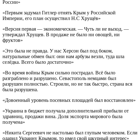
России»
«Первым задумал Гитлер отнять Крым у Российской
Империи, его план осуществил Н.С Хрущёв»
«Версия первая — экономическая. — Чуть ли не выход, —
утверждал Хрущев. В продаже не было ни овощей, ни
фруктов»
«Это была не правда. У нас Херсон был под боком,
натуральные обмен был: они нам арбузы везли, туда шла
селёдка. Всего было достаточно»
«Во время войны Крым сильно пострадал. Всё было
разграблено и разрушено. Севастополь немцами был
разрушен полностью. Строили, но не так быстро, страна вся
была разрушена.
«Довоенный уровень посевных площадей был восстановлен»
«Украина в бюджет получала дополнительной прибыли от
здравниц, продажи вина. Доля экспорта мирового была
получена»
«Никита Сергеевич не настолько был глупым человеком. Если
одарил Украину Крымом, то имел свой шкурный интерес»