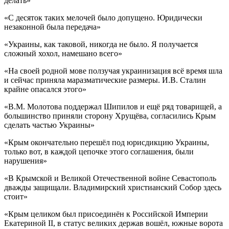
делать»
«С десяток таких мелочей было допущено. Юридически
незаконной была передача»
«Украины, как таковой, никогда не было. Я получается
сложный хохол, намешано всего»
«На своей родной мове ползучая украинизация всё время шла
и сейчас приняла маразматические размеры. И.В. Сталин
крайне опасался этого»
«В.М. Молотова поддержал Шипилов и ещё ряд товарищей, а
большинство приняли сторону Хрущёва, согласились Крым
сделать частью Украины»
«Крым окончательно перешёл под юрисдикцию Украины,
только вот, в каждой цепочке этого соглашения, были
нарушения»
«В Крымской и Великой Отечественной войне Севастополь
дважды защищали. Владимирский христианский Собор здесь
стоит»
«Крым целиком был присоединён к Российской Империи
Екатериной II, в статус великих держав вошёл, южные ворота