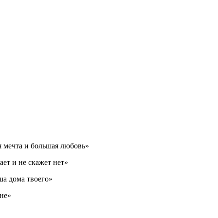
ая мечта и большая любовь»
ет и не скажет нет»
ша дома твоего»
кне»