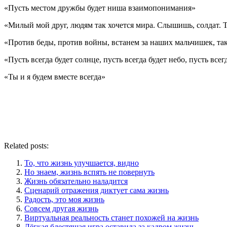
«Пусть местом дружбы будет ниша взаимопонимания»
«Милый мой друг, людям так хочется мира. Слышишь, солдат. Т
«Против беды, против войны, встанем за наших мальчишек, та
«Пусть всегда будет солнце, пусть всегда будет небо, пусть всег
«Ты и я будем вместе всегда»
Related posts:
То, что жизнь улучшается, видно
Но знаем, жизнь вспять не повернуть
Жизнь обязательно наладится
Сценарий отражения диктует сама жизнь
Радость, это моя жизнь
Совсем другая жизнь
Виртуальная реальность станет похожей на жизнь
Лёгкая блестящая игра оставила за кадром жизнь