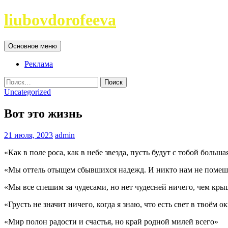
Перейти
liubovdorofeeva
к
содержимому
Поиск
Основное меню
Реклама
Найти:
Uncategorized
Вот это жизнь
21 июля, 2023
admin
«Как в поле роса, как в небе звезда, пусть будут с тобой больш
«Мы оттель отыщем сбывшихся надежд. И никто нам не помеша
«Мы все спешим за чудесами, но нет чудесней ничего, чем кры
«Грусть не значит ничего, когда я знаю, что есть свет в твоём о
«Мир полон радости и счастья, но край родной милей всего»