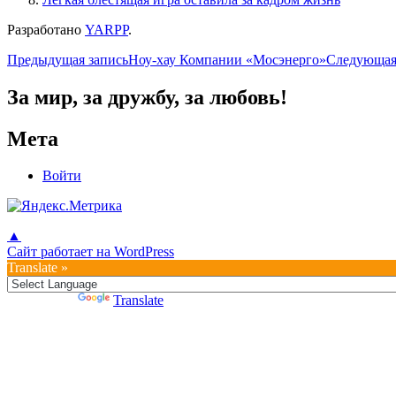
Разработано
YARPP
.
Навигация
Предыдущая запись
Ноу-хау Компании «Мосэнерго»
Следующая
по
За мир, за дружбу, за любовь!
записям
Мета
Войти
▲
Сайт работает на WordPress
Translate »
Powered by
Translate