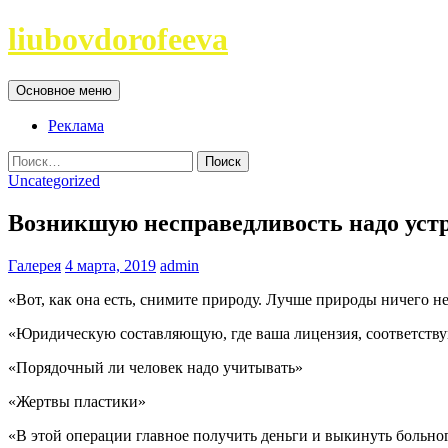
Перейти
liubovdorofeeva
к
содержимому
Поиск
Основное меню
Реклама
Найти:
Uncategorized
Возникшую несправедливость надо уст
Галерея
4 марта, 2019
admin
«Вот, как она есть, снимите природу. Лучше природы ничего н
«Юридическую составляющую, где ваша лицензия, соответств
«Порядочный ли человек надо учитывать»
«Жертвы пластики»
«В этой операции главное получить деньги и выкинуть больно