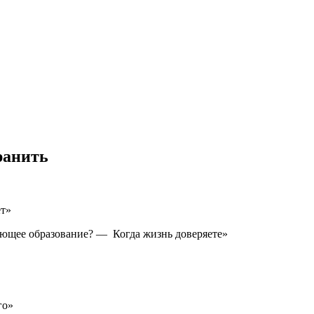
ранить
ет»
ующее образование? — Когда жизнь доверяете»
го»