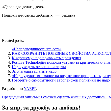
«Дело надо делать, дело»
Подарки для самых любимых, — реклама
Related posts:
«Несправедливость эта есть»
КАК СОХРАНИТЬ ПОЛЕЗНЫЕ СВОЙСТВА АЛКОГОЛ
К хорошему надо привыкать с рождения
Positive Technologies помогла устранить критическую уяз
Надо уходить от опасной черты
За благодать платить надо
«Надо уделять внимание на внутренние приоритеты, и пу
Говорить о самобытности европейской политики не надо
Разработано
YARPP
.
Навигация
Предыдущая запись
Мы сможем сделать жизнь их достойной
Сл
по
За мир, за дружбу, за любовь!