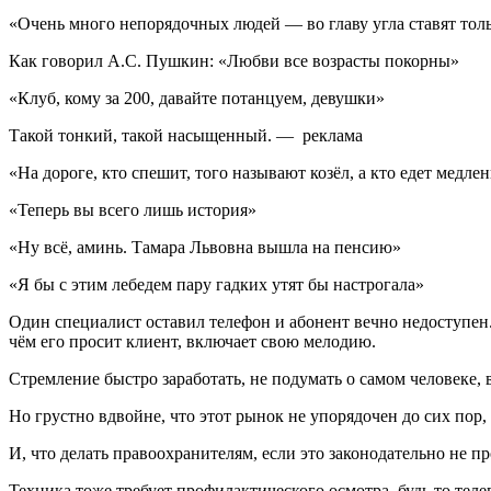
«Очень много непорядочных людей — во главу угла ставят тол
Как говорил А.С. Пушкин: «Любви все возрасты покорны»
«Клуб, кому за 200, давайте потанцуем, девушки»
Такой тонкий, такой насыщенный. — реклама
«На дороге, кто спешит, того называют козёл, а кто едет медл
«Теперь вы всего лишь история»
«Ну всё, аминь. Тамара Львовна вышла на пенсию»
«Я бы с этим лебедем пару гадких утят бы настрогала»
Один специалист оставил телефон и абонент вечно недоступен.
чём его просит клиент, включает свою мелодию.
Стремление быстро заработать, не подумать о самом человеке, в
Но грустно вдвойне, что этот рынок не упорядочен до сих пор,
И, что делать правоохранителям, если это законодательно не п
Техника тоже требует профилактического осмотра, будь то тел