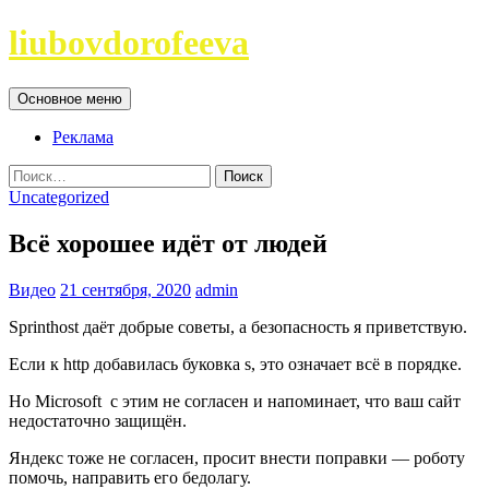
Перейти
liubovdorofeeva
к
содержимому
Поиск
Основное меню
Реклама
Найти:
Uncategorized
Всё хорошее идёт от людей
Видео
21 сентября, 2020
admin
Sprinthost даёт добрые советы, а безопасность я приветствую.
Если к http добавилась буковка s, это означает всё в порядке.
Но Microsoft с этим не согласен и напоминает, что ваш сайт
недостаточно защищён.
Яндекс тоже не согласен, просит внести поправки — роботу
помочь, направить его бедолагу.