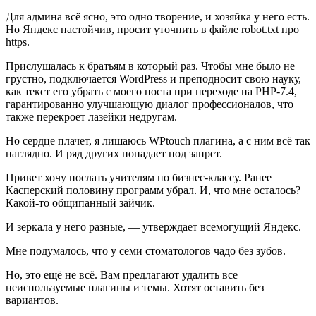
Для админа всё ясно, это одно творение, и хозяйка у него есть.
Но Яндекс настойчив, просит уточнить в файле robot.txt про
https.
Прислушалась к братьям в который раз. Чтобы мне было не
грустно, подключается WordPress и преподносит свою науку,
как текст его убрать с моего поста при переходе на PHP-7.4,
гарантированно улучшающую диалог профессионалов, что
также перекроет лазейки недругам.
Но сердце плачет, я лишаюсь WPtouch плагина, а с ним всё так
наглядно. И ряд других попадает под запрет.
Привет хочу послать учителям по бизнес-классу. Ранее
Касперский половину программ убрал. И, что мне осталось?
Какой-то общипанный зайчик.
И зеркала у него разные, — утверждает всемогущий Яндекс.
Мне подумалось, что у семи стоматологов чадо без зубов.
Но, это ещё не всё. Вам предлагают удалить все
неиспользуемые плагины и темы. Хотят оставить без
вариантов.