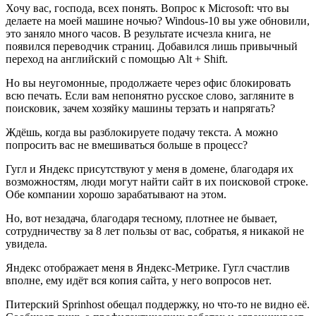
Хочу вас, господа, всех понять. Вопрос к Microsoft: что вы
делаете на моей машине ночью? Windous-10 вы уже обновили,
это заняло много часов. В результате исчезла книга, не
появился переводчик страниц. Добавился лишь привычный
переход на английский с помощью Alt + Shift.
Но вы неугомонные, продолжаете через офис блокировать
всю печать. Если вам непонятно русское слово, загляните в
поисковик, зачем хозяйку машины терзать и напрягать?
Ждёшь, когда вы разблокируете подачу текста. А можно
попросить вас не вмешиваться больше в процесс?
Гугл и Яндекс присутствуют у меня в домене, благодаря их
возможностям, люди могут найти сайт в их поисковой строке.
Обе компании хорошо зарабатывают на этом.
Но, вот незадача, благодаря тесному, плотнее не бывает,
сотрудничеству за 8 лет пользы от вас, собратья, я никакой не
увидела.
Яндекс отображает меня в Яндекс-Метрике. Гугл счастлив
вполне, ему идёт вся копия сайта, у него вопросов нет.
Питерский Sprinhost обещал поддержку, но что-то не видно её.