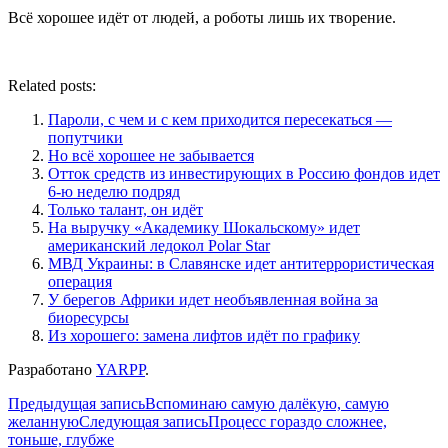
Всё хорошее идёт от людей, а роботы лишь их творение.
Related posts:
Пароли, с чем и с кем приходится пересекаться —
попутчики
Но всё хорошее не забывается
Отток средств из инвестирующих в Россию фондов идет
6-ю неделю подряд
Только талант, он идёт
На выручку «Академику Шокальскому» идет
американский ледокол Polar Star
МВД Украины: в Славянске идет антитеррористическая
операция
У берегов Африки идет необъявленная война за
биоресурсы
Из хорошего: замена лифтов идёт по графику
Разработано
YARPP
.
Навигация
Предыдущая запись
Вспоминаю самую далёкую, самую
желанную
Следующая запись
Процесс гораздо сложнее,
по
тоньше, глубже