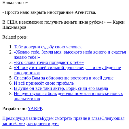
Навального»
«Просто надо закрыть иностранные Агентства.
В США невозможно получить деньги из-за рубежа» — Карен
Шахназаров
Related posts:
Тебе доверил судьбу свою человек
«Желаю тебе, Земля моя, высокого неба ясного и счастья
желаю тебе!»
«Его слова точно попадают к тебе»
«Я вижу в твоей сильной душе свет, — и ему будет не
так одиноко»
Спасибо Вам за обновление восторга в моей душе
И всё принесёт свою прибыль
В душе он всё-таки актёр. Гори, сияй его звезда
Не чувствующая боль девочка помогла в поиске новых
анальгетиков
Разработано
YARPP
.
Навигация
Предыдущая запись
Будем смотреть правде в глаза
Следующая
запись
Смех, он ориентирует
по