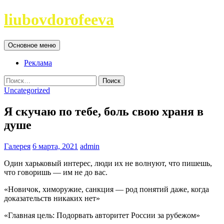
Перейти
liubovdorofeeva
к
содержимому
Поиск
Основное меню
Реклама
Найти:
Uncategorized
Я скучаю по тебе, боль свою храня в
душе
Галерея
6 марта, 2021
admin
Один харьковый интерес, люди их не волнуют, что пишешь,
что говоришь — им не до вас.
«Новичок, химоружие, санкция — род понятий даже, когда
доказательств никаких нет»
«Главная цель: Подорвать авторитет России за рубежом»