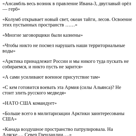
«Ансамбль весь возник в правление Ивана-3, двуглавый орёл
— герб»
«Колумб открывает новый свет, океан тайги, лесов. Освоение
этих пустынных пространств ……»
«Многие заговорщики были казнены»
«Чтобы никто не посмел нарушать наши территориальные
воды»
«Арктика принадлежит России и мы никого туда пускать не
собираемся, и никто пусть не зарится»
«А сами усиливают военное присутствие там»
«С кем готовится воевать эта Армия (силы Альянса)? Не
стоит злить русского медведя»
«НАТО США командует»
«Больше всего в милитаризации Арктики заинтересованы
США»
«Канада воздушное пространство патрулировала. На
Аляске…, Север Гренландии….»