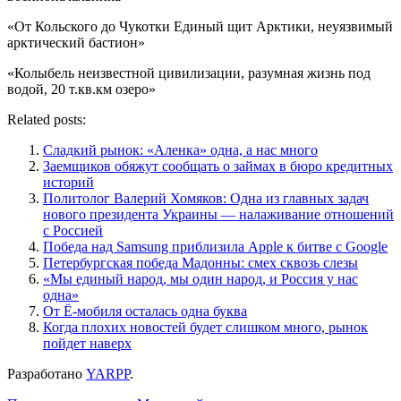
«От Кольского до Чукотки Единый щит Арктики, неуязвимый
арктический бастион»
«Колыбель неизвестной цивилизации, разумная жизнь под
водой, 20 т.кв.км озеро»
Related posts:
Сладкий рынок: «Аленка» одна, а нас много
Заемщиков обяжут сообщать о займах в бюро кредитных
историй
Политолог Валерий Хомяков: Одна из главных задач
нового президента Украины — налаживание отношений
с Россией
Победа над Samsung приблизила Apple к битве с Google
Петербургская победа Мадонны: смех сквозь слезы
«Мы единый народ, мы один народ, и Россия у нас
одна»
От Ё-мобиля осталась одна буква
Когда плохих новостей будет слишком много, рынок
пойдет наверх
Разработано
YARPP
.