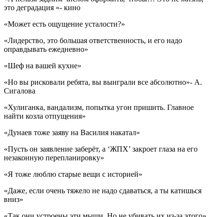
это деградация «- кино
«Может есть ощущение усталости?»
«Лидерство, это большая ответственность, и его надо
оправдывать ежедневно»
«Шеф на вашей кухне»
«Но вы рисковали ребята, вы выиграли все абсолютно»- А.
Сигалова
«Хулиганка, вандализм, попытка угон пришить. Главное
найти козла отпущения»
«Дунаев тоже заяву на Василия накатал»
«Пусть он заявление заберёт, а ‘ЖПХ’ закроет глаза на его
незаконную перепланировку»
«Я тоже люблю старые вещи с историей»
«Даже, если очень тяжело не надо сдаваться, а ты катишься
вниз»
«Так они устроены эти мыши. Но не убивать их из-за этого»