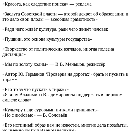
«Красота, как следствие поиска» — реклама
«Заслуга Советской власти — второй декрет об образовании и
это дало свои плоды — всеобщая грамотность»
«Ради чего живёт культура, ради чего живёт человек»
«Пушкин, это основа культуры государства»
«Творчество от политических взглядов, иногда полезна
дистанция»
«Мы по золоту ходим» — В.В. Меньшов, режиссёр
«Автор Ю. Германов ‘Проверка на дорогах’- брать и пускать в
тираж»
«Его-то за что пускать в тираж?»
«Я хочу Владимира Владимировича поддержать в широком
смысле слова»
«Культуру надо суровыми нитками пришивать»
«Но с любовью» — В. Соловьёв
«Его истинный образ нам не известен, многие дела позабыты,
но именно он был Иваном великим»