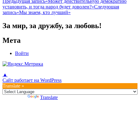
Навигация
Предыдущая запись
«Может действительную демократию
установить, и тогда народ будет доволен?»
Следующая
по
запись
«Мы знаем, кто лучший»
записям
За мир, за дружбу, за любовь!
Мета
Войти
▲
Сайт работает на WordPress
Translate »
Powered by
Translate