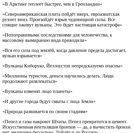
«В Арктике теплеет быстрее, чем в Гренландии»
«Североамериканская плита пойдёт вверх, евроазиатская
рухнет вниз. Произойдёт взрыв чудовищной силы. Все
спящие оживут вулканы. Это будет настоящая катастрофа»
«Непоправимыми последствиями для человечества, к
массовому вымиранию вида приводили»
«Вся его сила под землёй, когда давление предела достигает,
вулкан взрывается»
«Вулканы Киборуко, Йеллоустон непредсказуемо опасны»
«Миллионы туристов, деньги научились делать. Люди
продолжают развлекаться»
«Вулканы изменят лицо планеты»
«И другие города будут смыты с лица Земли»
«Природа развивается по своим стадиям»
«Пепел и газы накроют Штаты. Пепел превратится в цемент.
Искусственная вентиляция бронхов — да, а вычистить бронхи
нет, медицина бессильна. Дойдёт и до России»